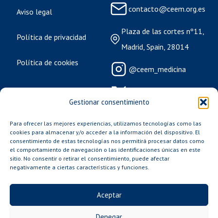
contacto@ceem.org.es
Eventos
Aviso legal
Plaza de las cortes nº11,
Política de privacidad
Sala de Prensa
Madrid, Spain, 28014
Política de cookies
@ceem_medicina
@ceem_medicina
Gestionar consentimiento
@CEEM.org.es
Para ofrecer las mejores experiencias, utilizamos tecnologías como las
cookies para almacenar y/o acceder a la información del dispositivo. El
consentimiento de estas tecnologías nos permitirá procesar datos como
@ceem_medicina
el comportamiento de navegación o las identificaciones únicas en este
sitio. No consentir o retirar el consentimiento, puede afectar
negativamente a ciertas características y funciones.
Todos los derechos reservados. Consejo
Aceptar
Estatal de Estudiantes de Medicina
Denegar